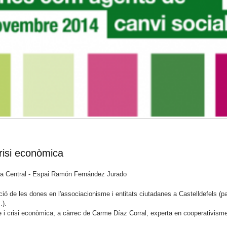
risi econòmica
eca Central - Espai Ramón Fernández Jurado
ció de les dones en l'associacionisme i entitats ciutadanes a Castelldefels (pa
.).
 i crisi econòmica, a càrrec de Carme Díaz Corral, experta en cooperativism